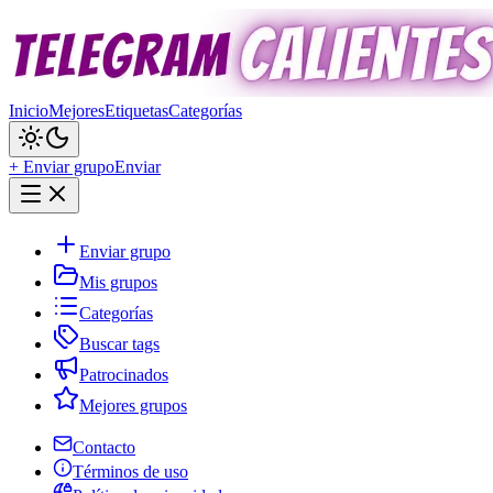
Inicio
Mejores
Etiquetas
Categorías
+ Enviar grupo
Enviar
Enviar grupo
Mis grupos
Categorías
Buscar tags
Patrocinados
Mejores grupos
Contacto
Términos de uso