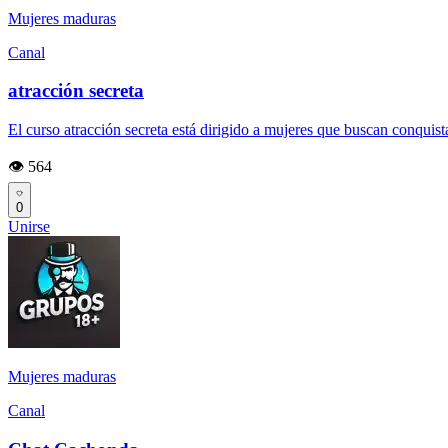
Mujeres maduras
Canal
atracción secreta
El curso atracción secreta está dirigido a mujeres que buscan conquista
👁️ 564
0
Unirse
Mujeres maduras
Canal