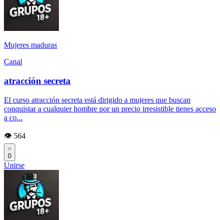
Mujeres maduras
Canal
atracción secreta
El curso atracción secreta está dirigido a mujeres que buscan
conquistar a cualquier hombre por un precio irresistible tienes acceso
a co...
👁️ 564
0
Unirse