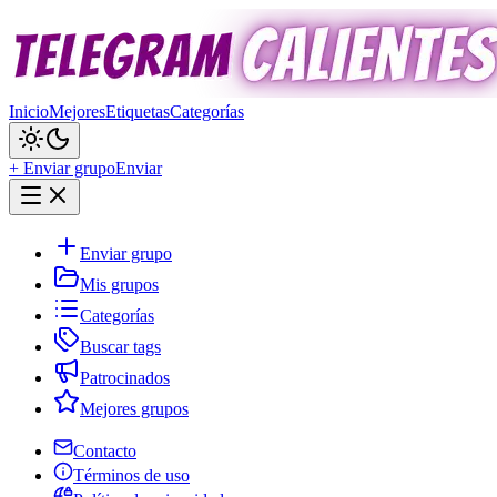
Inicio
Mejores
Etiquetas
Categorías
+ Enviar grupo
Enviar
Enviar grupo
Mis grupos
Categorías
Buscar tags
Patrocinados
Mejores grupos
Contacto
Términos de uso