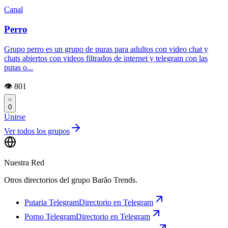
Canal
Perro
Grupo perro es un grupo de puras para adultos con video chat y
chats abiertos con videos filtrados de internet y telegram con las
putas o...
👁️ 801
0
Unirse
Ver todos los grupos
Nuestra Red
Otros directorios del grupo Barão Trends.
Putaria Telegram
Directorio en Telegram
Porno Telegram
Directorio en Telegram