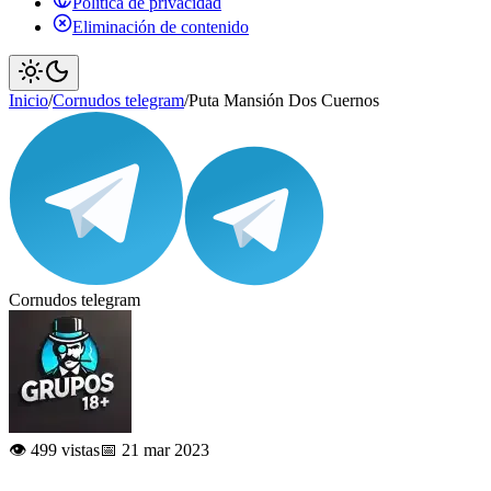
Política de privacidad
Eliminación de contenido
Inicio
/
Cornudos telegram
/
Puta Mansión Dos Cuernos
Cornudos telegram
👁️ 499 vistas
📅 21 mar 2023