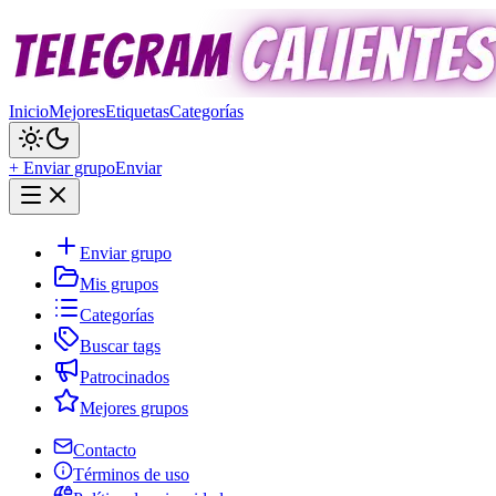
Inicio
Mejores
Etiquetas
Categorías
+ Enviar grupo
Enviar
Enviar grupo
Mis grupos
Categorías
Buscar tags
Patrocinados
Mejores grupos
Contacto
Términos de uso