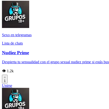
Sexo en telegramas
Lista de chats
Nudiez Prime
Despierta tu sensualidad con el grupo sexual nudiez prime si estás bus
👁️ 1.2k
1
Unirse