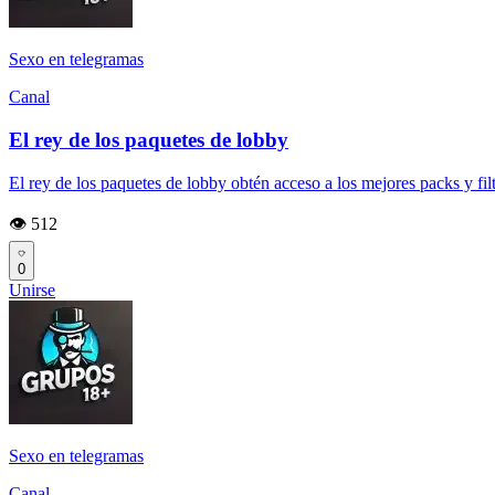
Sexo en telegramas
Canal
El rey de los paquetes de lobby
El rey de los paquetes de lobby obtén acceso a los mejores packs y fil
👁️ 512
0
Unirse
Sexo en telegramas
Canal