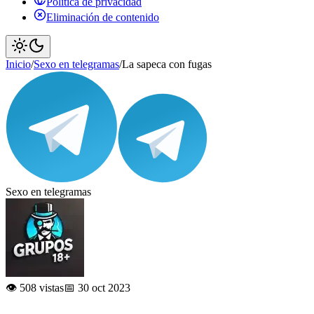
Política de privacidad
Eliminación de contenido
Inicio
/
Sexo en telegramas
/
La sapeca con fugas
Sexo en telegramas
👁️ 508 vistas
📅 30 oct 2023