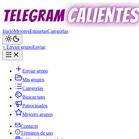
Inicio
Mejores
Etiquetas
Categorías
+ Enviar grupo
Enviar
Enviar grupo
Mis grupos
Categorías
Buscar tags
Patrocinados
Mejores grupos
Contacto
Términos de uso