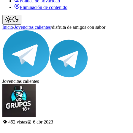
Política de privacidad
Eliminación de contenido
Inicio
/
Jovencitas calientes
/
disfruta de amigos con sabor
Jovencitas calientes
👁️ 452 vistas
📅 6 abr 2023