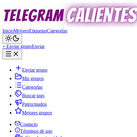
Inicio
Mejores
Etiquetas
Categorías
+ Enviar grupo
Enviar
Enviar grupo
Mis grupos
Categorías
Buscar tags
Patrocinados
Mejores grupos
Contacto
Términos de uso