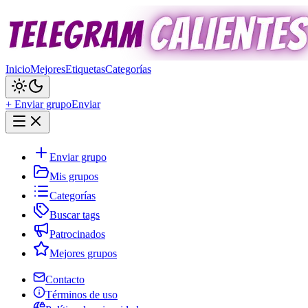
Inicio
Mejores
Etiquetas
Categorías
+ Enviar grupo
Enviar
Enviar grupo
Mis grupos
Categorías
Buscar tags
Patrocinados
Mejores grupos
Contacto
Términos de uso