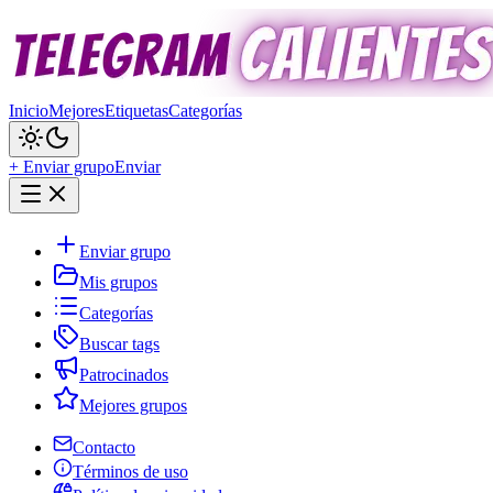
Inicio
Mejores
Etiquetas
Categorías
+ Enviar grupo
Enviar
Enviar grupo
Mis grupos
Categorías
Buscar tags
Patrocinados
Mejores grupos
Contacto
Términos de uso