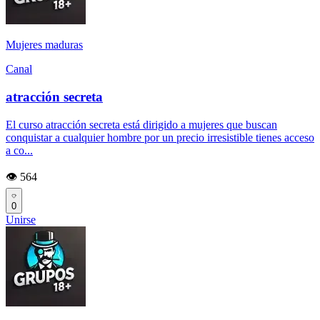
Mujeres maduras
Canal
atracción secreta
El curso atracción secreta está dirigido a mujeres que buscan
conquistar a cualquier hombre por un precio irresistible tienes acceso
a co...
👁️ 564
0
Unirse