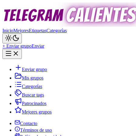
Inicio
Mejores
Etiquetas
Categorías
+ Enviar grupo
Enviar
Enviar grupo
Mis grupos
Categorías
Buscar tags
Patrocinados
Mejores grupos
Contacto
Términos de uso