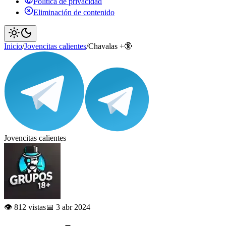
Política de privacidad
Eliminación de contenido
Inicio
/
Jovencitas calientes
/
Chavalas +🔞
Jovencitas calientes
👁️ 812 vistas
📅 3 abr 2024