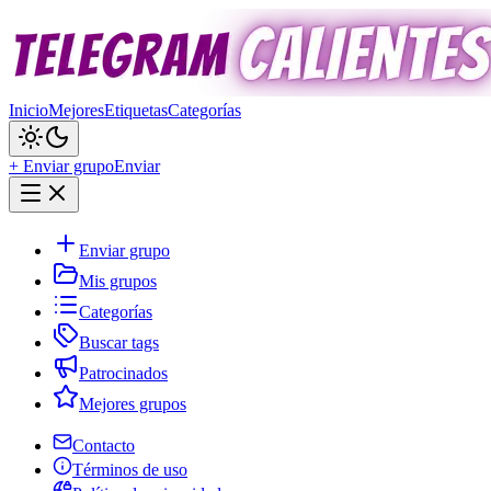
Inicio
Mejores
Etiquetas
Categorías
+ Enviar grupo
Enviar
Enviar grupo
Mis grupos
Categorías
Buscar tags
Patrocinados
Mejores grupos
Contacto
Términos de uso